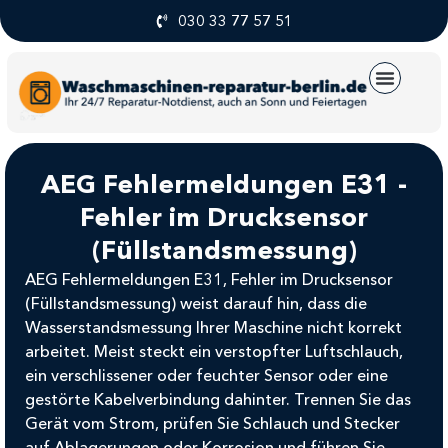
030 33 77 57 51
UNSERE SERVICE
AEG Fehlermeldungen E31 -
Fehler im Drucksensor
(Füllstandsmessung)
AEG Fehlermeldungen E31, Fehler im Drucksensor
(Füllstandsmessung) weist darauf hin, dass die
Wasserstandsmessung Ihrer Maschine nicht korrekt
arbeitet. Meist steckt ein verstopfter Luftschlauch,
ein verschlissener oder feuchter Sensor oder eine
gestörte Kabelverbindung dahinter. Trennen Sie das
Gerät vom Strom, prüfen Sie Schlauch und Stecker
auf Ablagerungen oder Korrosion und führen Sie