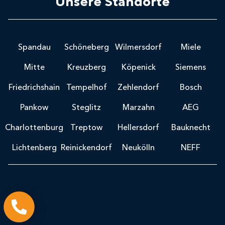
Unsere Standorte
Spandau
Schöneberg
Wilmersdorf
Miele
Mitte
Kreuzberg
Köpenick
Siemens
Friedrichshain
Tempelhof
Zehlendorf
Bosch
Pankow
Steglitz
Marzahn
AEG
Charlottenburg
Treptow
Hellersdorf
Bauknecht
Lichtenberg
Reinickendorf
Neukölln
NEFF