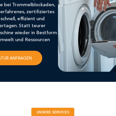
ce bei Trommelblockaden,
erfahrenes, zertifiziertes
chnell, effizient und
ertagen. Statt teurer
schine wieder in Bestform
 Umwelt und Ressourcen
ATUR ANFRAGEN
UNSERE SERVICES