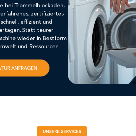
ce bei Trommelblockaden,
erfahrenes, zertifiziertes
chnell, effizient und
ertagen. Statt teurer
schine wieder in Bestform
 Umwelt und Ressourcen
ATUR ANFRAGEN
UNSERE SERVICES