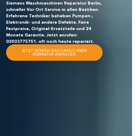
Siemens Waschmaschinen Reparatur Berlin,
schneller Vor Ort Service in allen Bezirken.
Erfahrene Techniker beheben Pumpen-,
Elektronik- und andere Defekte. Faire
Festpreise, Original-Ersatzteile und 24
Monate Garantie.
Jetzt anrufen:
03033775751. oft noch heute repariert.
JETZT SIEMENS WASCHMASCHINEN
REPARATUR ANFRAGEN